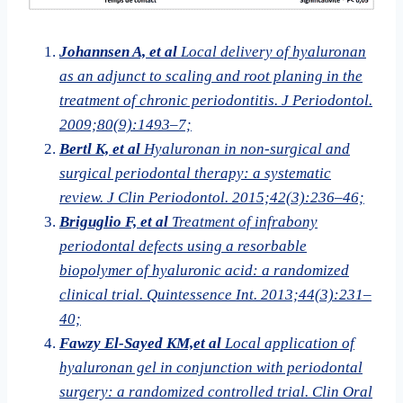
Johannsen A, et al
Local delivery of hyaluronan
as an adjunct to scaling and root planing in the
treatment of chronic periodontitis. J Periodontol.
2009;80(9):1493–7;
Bertl K, et al
Hyaluronan in non-surgical and
surgical periodontal therapy: a systematic
review. J Clin Periodontol. 2015;42(3):236–46;
Briguglio F, et al
Treatment of infrabony
periodontal defects using a resorbable
biopolymer of hyaluronic acid: a randomized
clinical trial. Quintessence Int. 2013;44(3):231–
40;
Fawzy El-Sayed KM,et al
Local application of
hyaluronan gel in conjunction with periodontal
surgery: a randomized controlled trial. Clin Oral