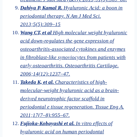
Dahiya P, Kamal R.
Hyaluronic Acid: a boon in
periodontal therapy. N Am J Med Sci.
2013;5(5):309–15
Wang CT, et al
High molecular weight hyaluronic
acid down-regulates the gene expression of
osteoarthritis-associated cytokines and enzymes
in fibroblast-like synoviocytes from patients with
early osteoarthritis. Osteoarthritis Cartilage.
2006;14(12):1237–47.
Takeda K, et al.
Characteristics of high-
molecular-weight hyaluronic acid as a brain-
derived neurotrophic factor scaffold in
periodontal e tissue regeneration. Tissue Eng A.
2011;17(7–8):955–67.
Fujioka-Kobayashi et al.
In vitro effects of
hyaluronic acid on human periodontal