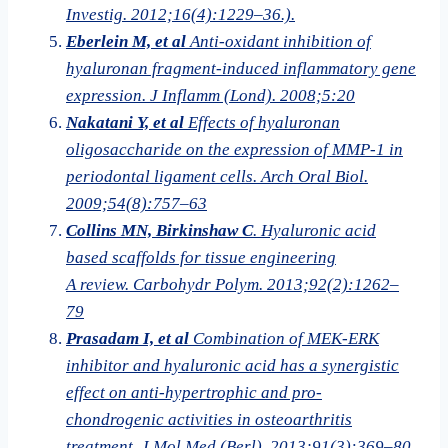
Investig. 2012;16(4):1229–36.).
Eberlein M, et al
Anti-oxidant inhibition of
hyaluronan fragment-induced inflammatory gene
expression. J Inflamm (Lond). 2008;5:20
Nakatani Y, et al
Effects of hyaluronan
oligosaccharide on the expression of MMP-1 in
periodontal ligament cells. Arch Oral Biol.
2009;54(8):757–63
Collins MN, Birkinshaw C
. Hyaluronic acid
based scaffolds for tissue engineering
A review. Carbohydr Polym. 2013;92(2):1262–
79
Prasadam I, et al
Combination of MEK-ERK
inhibitor and hyaluronic acid has a synergistic
effect on anti-hypertrophic and pro-
chondrogenic activities in osteoarthritis
treatment. J Mol Med (Berl). 2013;91(3):369–80.