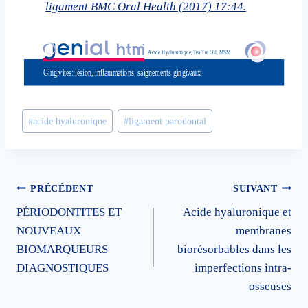
ligament BMC Oral Health (2017) 17:44.
Étiquettes
#
acide hyaluronique
#
ligament parodontal
de
la
publication :
Navigation
PRÉCÉDENT
SUIVANT
PÉRIODONTITES ET
Acide hyaluronique et
de
NOUVEAUX
membranes
l’article
BIOMARQUEURS
biorésorbables dans les
DIAGNOSTIQUES
imperfections intra-
osseuses