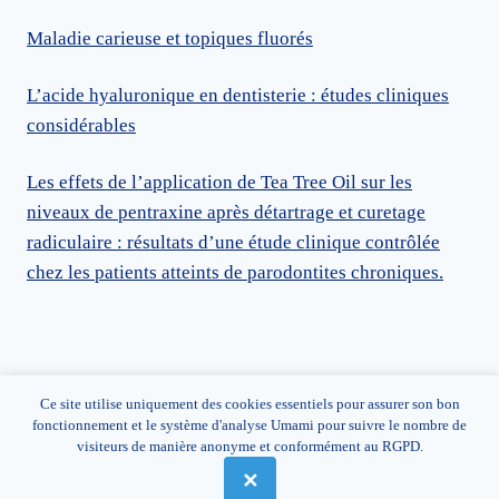
Maladie carieuse et topiques fluorés
L’acide hyaluronique en dentisterie : études cliniques
considérables
Les effets de l’application de Tea Tree Oil sur les
niveaux de pentraxine après détartrage et curetage
radiculaire : résultats d’une étude clinique contrôlée
chez les patients atteints de parodontites chroniques.
© 1999-2026 FADIM Ltd - Tas Sellum Residence Apt.
Ce site utilise uniquement des cookies essentiels pour assurer son bon
333 - Dawret it-Tunnara - MLH4218 Mellieha - Malta -
fonctionnement et le système d'analyse Umami pour suivre le nombre de
visiteurs de manière anonyme et conformément au RGPD.
ROC C 78662 - VAT MT24045604
✕