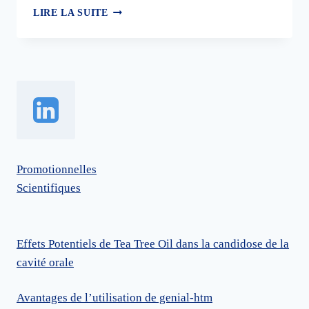
L’ACIDE
LIRE LA SUITE
HYALURONIQUE
EN
DENTISTERIE :
ÉTUDES
CLINIQUES
CONSIDÉRABLES
Promotionnelles
Scientifiques
Effets Potentiels de Tea Tree Oil dans la candidose de la
cavité orale
Avantages de l’utilisation de genial-htm